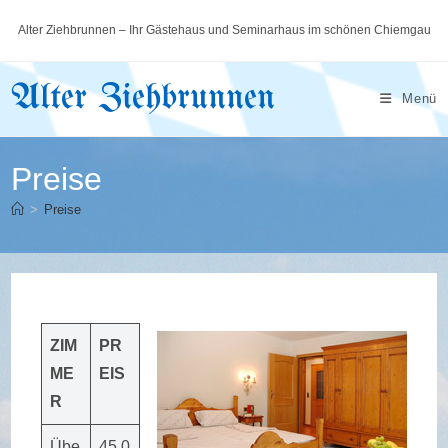
Zum
Alter Ziehbrunnen – Ihr Gästehaus und Seminarhaus im schönen Chiemgau
Inhalt
springen
Alter Ziehbrunnen
Menü
Preise
>
Preise
ZIM
PR
ME
EIS
R
Übe
45,0