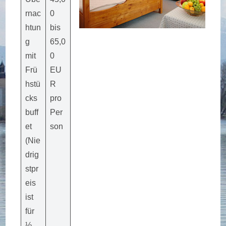
rnac
0
htun
bis
g
65,0
mit
0
Frü
EU
hstü
R
cks
pro
buff
Per
et
son
(Nie
drig
stpr
eis
ist
für
½