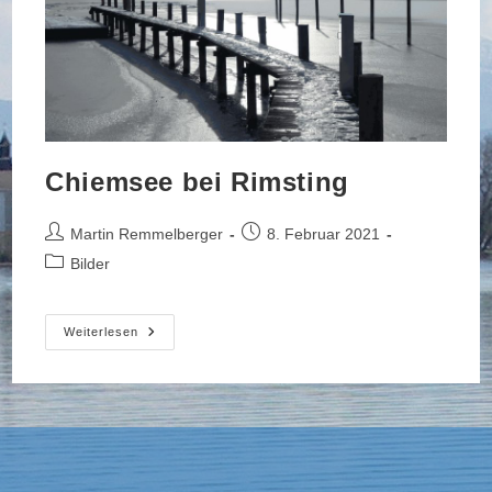
Chiemsee bei Rimsting
Beitrags-
Beitrag
Martin Remmelberger
8. Februar 2021
Autor:
veröffentlicht:
Beitrags-
Bilder
Kategorie:
Chiemsee
Weiterlesen
Bei
Rimsting