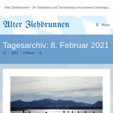
Zum
Alter Ziehbrunnen – Ihr Gästehaus und Seminarhaus im schönen Chiemgau
Inhalt
springen
Alter Ziehbrunnen
Menü
Tagesarchiv: 8. Februar 2021
>
2021
>
Februar
>
8.