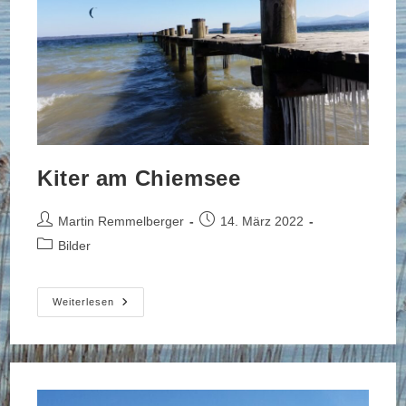
Kiter am Chiemsee
Beitrags-
Beitrag
Martin Remmelberger
14. März 2022
Autor:
veröffentlicht:
Beitrags-
Bilder
Kategorie:
Kiter
Weiterlesen
Am
Chiemsee