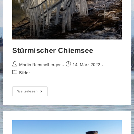
Stürmischer Chiemsee
Beitrags-
Beitrag
Martin Remmelberger
14. März 2022
Autor:
veröffentlicht:
Beitrags-
Bilder
Kategorie:
Stürmischer
Weiterlesen
Chiemsee