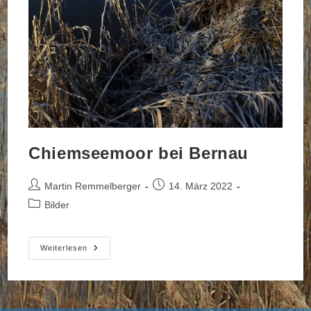
Chiemseemoor bei Bernau
Beitrags-
Beitrag
Martin Remmelberger
14. März 2022
Autor:
veröffentlicht:
Beitrags-
Bilder
Kategorie:
Chiemseemoor
Weiterlesen
Bei
Bernau