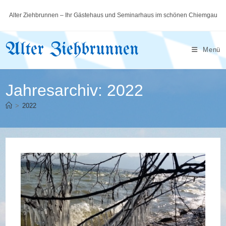
Zum
Alter Ziehbrunnen – Ihr Gästehaus und Seminarhaus im schönen Chiemgau
Inhalt
springen
Alter Ziehbrunnen
Menü
Jahresarchiv: 2022
>
2022